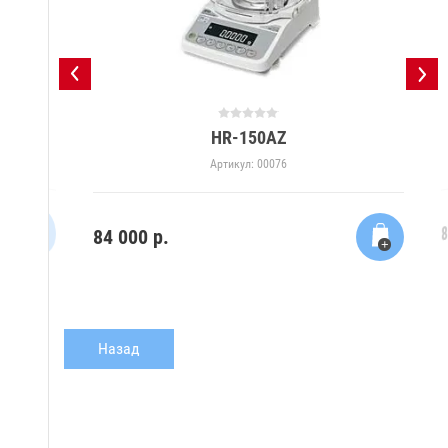
HR-150AZ
Артикул:
00076
8
84 000
р.
Назад