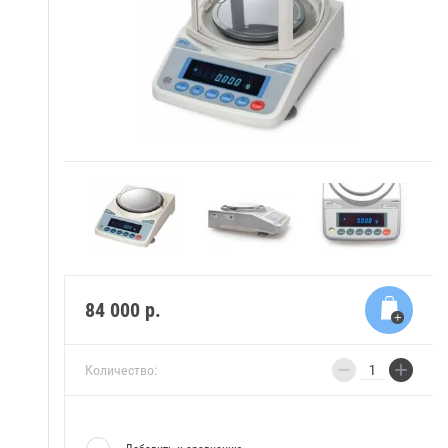
84 000
р.
−
+
Количество: