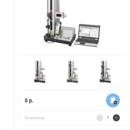
0
р.
−
+
Количество: