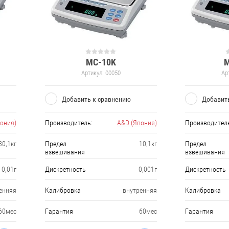
MC-10K
M
Артикул:
00050
Ар
Добавить к сравнению
Добавит
ония)
Производитель:
A&D (Япония)
Производител
30,1кг
Предел
10,1кг
Предел
взвешивания
взвешивания
0,01г
Дискретность
0,001г
Дискретность
енняя
Калибровка
внутренняя
Калибровка
60мес
Гарантия
60мес
Гарантия