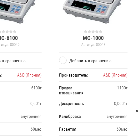
C-6100
MC-1000
тикул:
00049
Артикул:
00048
ь к сравнению
Добавить к сравнению
ь:
A&D (Япония)
Производитель:
A&D (Япония)
6100г
Предел
1100г
взвешивания
0,001г
Дискретность
0,0001г
внутренняя
Калибровка
внутренняя
60мес
Гарантия
60мес