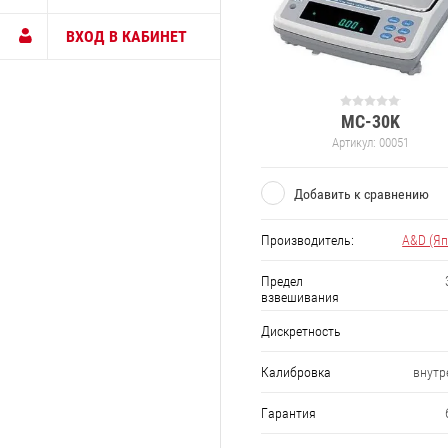
ВХОД В КАБИНЕТ
MC-30K
Артикул:
00051
Добавить к сравнению
Производитель:
A&D (Яп
Предел
взвешивания
Дискретность
Калибровка
внутр
Гарантия